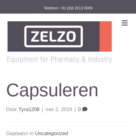
Telefoon: +31 (0)6 2013 9009
M
e
n
u
Capsuleren
Door
Tyra1208
|
mei 2, 2019
|
0
Geplaatst in
Uncategorized