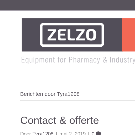
Berichten door Tyra1208
Contact & offerte
Door
Tyra1208
|
mei 2, 2019
|
0