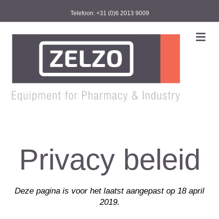
Telefoon: +31 (0)6 2013 9009
M
e
n
u
Privacy beleid
Deze pagina is voor het laatst aangepast op 18 april
2019.